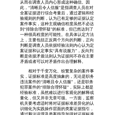
从而在调查人员内心形成这种确信。因
此，“清晰且令人信服”是指调查人员在对
全案证据进行综合考量后，通过逻辑和经
验规则的判断，认为已有足够的证据认定
案件事实，这种主观确信程度虽然不必达
到“排除合理怀疑”的标准，但已然达到了
一种很高程度的可能性。在具体认定方法
上，主要包括正反两个方向的判断，正向
判断是调查人员依据经验法则内心认为定
案证据和认定事实“具有说服力”，反向判
断是依据矛盾法则认为证据间不存在主要
矛盾或者可以对矛盾作出合理解释。
相对于千变万化、纷繁复杂的案件事
实，证据标准是高度抽象的，无论是职务
违法案件的“清晰且令人信服”，还是职务
犯罪案件的“排除合理怀疑”，实际上都是
经验标准，虽然难以进行客观化的解释或
量化，但又并非无章可循。一方面，监察
机关要考虑适时将对证据标准差异化的认
识细化为实践操作层面的类案证据指引，
通过释法说理及类案指导加强对证据标准