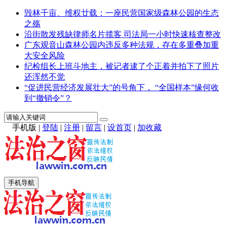
毁林千亩、维权廿载：一座民营国家级森林公园的生态
之殇
沿街散发残缺律师名片揽客 司法局一小时快速核查整改
广东观音山森林公园内违反多种法规，存在多重叠加重
大安全风险
纪检组长上班斗地主，被记者逮了个正着并拍下了照片
还浑然不觉
“促进民营经济发展壮大”的号角下， “全国样本”缘何收
到“撤销令”？
手机版
|
登陆
|
注册
|
留言
|
设首页
|
加收藏
手机导航