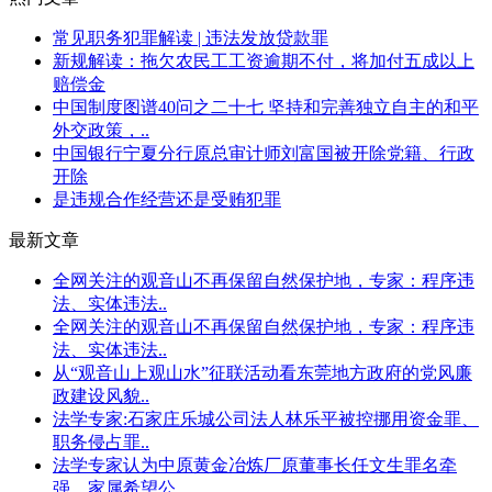
常见职务犯罪解读 | 违法发放贷款罪
新规解读：拖欠农民工工资逾期不付，将加付五成以上
赔偿金
中国制度图谱40问之二十七 坚持和完善独立自主的和平
外交政策，..
中国银行宁夏分行原总审计师刘富国被开除党籍、行政
开除
是违规合作经营还是受贿犯罪
最新文章
全网关注的观音山不再保留自然保护地，专家：程序违
法、实体违法..
全网关注的观音山不再保留自然保护地，专家：程序违
法、实体违法..
从“观音山上观山水”征联活动看东莞地方政府的党风廉
政建设风貌..
法学专家:石家庄乐城公司法人林乐平被控挪用资金罪、
职务侵占罪..
法学专家认为中原黄金冶炼厂原董事长任文生罪名牵
强，家属希望公..