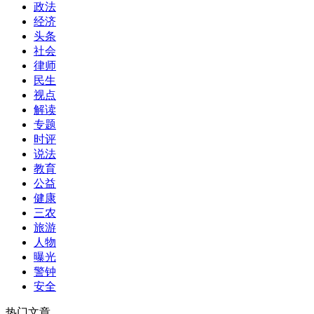
政法
经济
头条
社会
律师
民生
视点
解读
专题
时评
说法
教育
公益
健康
三农
旅游
人物
曝光
警钟
安全
热门文章