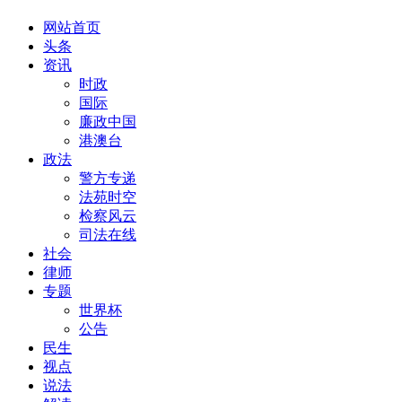
网站首页
头条
资讯
时政
国际
廉政中国
港澳台
政法
警方专递
法苑时空
检察风云
司法在线
社会
律师
专题
世界杯
公告
民生
视点
说法