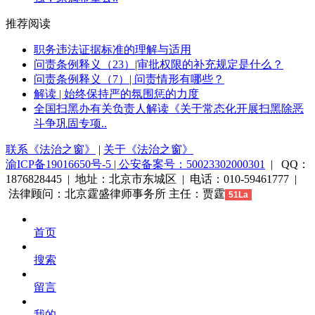
推荐阅读
职务违法证据标准的理解与适用
问责条例释义（23）|审批权限的补充规定是什么？
问责条例释义（7）| 问责情形有哪些？
解读 | 始终保持严的氛围惩的力度
全国扫黑办有关负责人解读《关于常态化开展扫黑除恶
斗争巩固专项..
联系《法治之窗》
|
关于《法治之窗》
渝ICP备19016650号-5 | 公安备案号：50023302000301
| QQ：
1876828445 | 地址：北京市东城区 | 电话：010-59461777 |
法律顾问：北京霆盛律师事务所 主任：贾霆
51La
首页
搜索
留言
我的