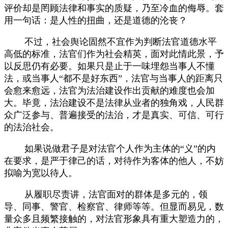
评价却是罔顾法律和事实的质疑，乃至冷血的侮辱。套
用一句话：是人性的扭曲，还是道德的沦丧？
不过，社会舆论固然不宜作为判断法官道德水平
高低的标准，法官们作为社会精英，面对此情此景，予
以反思仍有必要。如果只是止于一味埋怨当事人不懂
法，或当事人
“都不是好东西”，法官与当事人的距离只
会愈来愈远，法官为法治建设作出贡献的难度也会加
大。毕竟，法治建设不是法律从业者的独角戏，人民群
众广泛参与、普遍接受的法治，才是真实、可信、可行
的法治社会。
如果说做君子是对法官个人作为主体的
“义”的内
在要求，是严于律己的话，对待作为客体的他人，不妨
拟喻为宽以待人。
从履职尽责讲，法官面对的群体是多元的，领
导、同事、警官、检察官、律师等等。但显而易见，数
量众多且频繁接触的，对法官形象具有重大塑造力的，