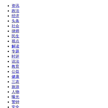
资讯
政法
经济
头条
社会
律师
民生
视点
解读
专题
时评
说法
教育
公益
健康
三农
旅游
人物
曝光
警钟
安全