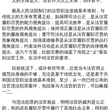
义的主体是人。法官作为义之主体，当作君子。
最高人民法院制订的法官职业道德基本准则，与
传统义的主张有贯通之处。如保障司法公正，是从法官
履职尽责的能力视角提出；提高司法效率，是从法官履
职尽责的作风视角提出；保持清正廉洁是从法官履职尽
责的廉政视角提出；遵守司法礼仪是从法官履职尽责的
形象视角提出；加强道德修养是从法官履职尽责的品行
视角提出；约束业外活动是从法官履职尽责的自律视角
提出。这六个方面，比较完整的涵盖了传统之
“义”落实
到法官工作、生活中对法官的要求。
目前状况下，或许有些苛求，总觉当今法官用义
规范自身做的不够，无论是基于传统文化，还是基于共
和国法官职业道德基本准则。至少，从一些已经公布的
法官违法犯罪案件，包括落马大法官的言行，可以略窥
一二。
与违法犯罪的法官相反，明明法官的裁判是公正
的，有的还在履职尽责中履行了其他社会义务，得到的