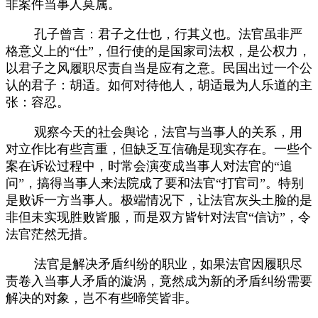
非案件当事人莫属。
孔子曾言：君子之仕也，行其义也。法官虽非严
格意义上的
“仕”，但行使的是国家司法权，是公权力，
以君子之风履职尽责自当是应有之意。民国出过一个公
认的君子：胡适。如何对待他人，胡适最为人乐道的主
张：容忍。
观察今天的社会舆论，法官与当事人的关系，用
对立作比有些言重，但缺乏互信确是现实存在。一些个
案在诉讼过程中，时常会演变成当事人对法官的
“追
问”，搞得当事人来法院成了要和法官“打官司”。特别
是败诉一方当事人。极端情况下，让法官灰头土脸的是
非但未实现胜败皆服，而是双方皆针对法官“信访”，令
法官茫然无措。
法官是解决矛盾纠纷的职业，如果法官因履职尽
责卷入当事人矛盾的漩涡，竟然成为新的矛盾纠纷需要
解决的对象，岂不有些啼笑皆非。