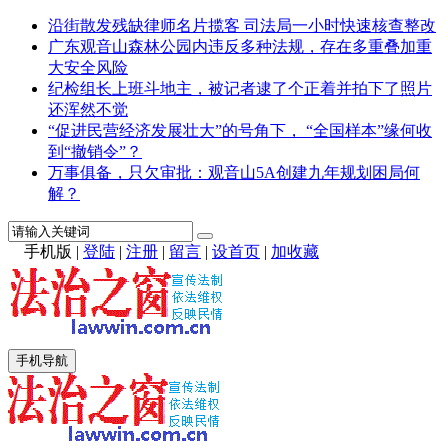
沿街散发残缺律师名片揽客 司法局一小时快速核查整改
广东观音山森林公园内违反多种法规，存在多重叠加重
大安全风险
纪检组长上班斗地主，被记者逮了个正着并拍下了照片
还浑然不觉
“促进民营经济发展壮大”的号角下， “全国样本”缘何收
到“撤销令”？
万事俱备，只欠审批：观音山5A创建九年规划困局何
解？
手机版
|
登陆
|
注册
|
留言
|
设首页
|
加收藏
手机导航