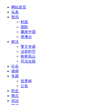
网站首页
头条
资讯
时政
国际
廉政中国
港澳台
政法
警方专递
法苑时空
检察风云
司法在线
社会
律师
专题
世界杯
公告
民生
视点
说法