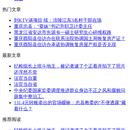
热门文章
到KTV谈项目 续：涪陵江东3名村干部在场
重庆忠县：“耍妹”书记升职卫计委主任
黑龙江省安达市先源乡一硕士研究生心碎维权路
重庆酉阳县信访办在联系法院协调国土局恢复房产证？
重庆酉阳县信访办承诺协调恢复房屋产权是否兑现
最新文章
纪检组长上班斗地主，被记者逮了个正着并拍下了照片
还浑然不觉
法官当自重
法官当自省
中央纪委国家监委调度推进群众身边不正之风和腐败问
题集中整治工..
131.4元转账牵出的官场暧昧：忠县教委的“不便透露”藏
着什么？
推荐阅读